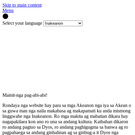
Skip to main content
Menu
Select your language
Mainit-nga pag-abi-abi!
Rondaya nga website hay para sa mga Akeanon nga iya sa Akean o
sa guwa man nga naila makabasa ag makapamati ku anda mismong
linggwahe nga Inakeanon. Ro mga makita ag mabatian dikara hay
nagapakilaea kon ano ro una sa andang kultura. Kaibahan dikaron
ro andang pagtuo sa Dyos, ro andang paghigugma sa banwa ag ro
pagpahaega sa andang ginhalinan ag sa ginbug-a it Dyos nga