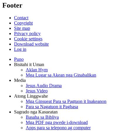
Footer
Contact
Copyright
Site map
Privacy policy
Cookie settings
Download website
Log in
Puno
Bisitahi it Uman
Aklan Hym
Mga Lugar sa Akean nga Ginabalikan
Media
Jesus Audio Drama
Jesus Video
Atong Linggwahe
Mga Ginsueat Para sa Pagtuon it Inakeanon
Para sa Nagatuon it Pagbasa
Sagrado nga Kasueatan
Basaha sa Bibliya
Mga PDF nga pwede i-download
Apps para sa telepono ag computer